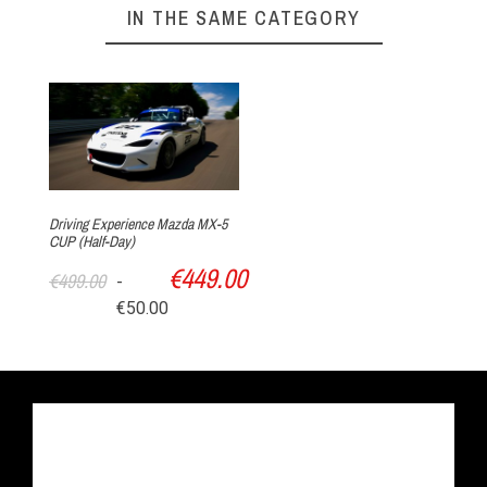
IN THE SAME CATEGORY
Par téléphone au 0(+33)4 74 54 46 98
Directement sur notre site Internet grâce
au
FORMULAIRE DE RÉSERVATION
Driving Experience Mazda MX-5
Déroulement de votre stage de
CUP (Half-Day)
►
pilotage Caterham Lotus Seven
€449.00
€499.00
-
€50.00
Votre arrivée au Circuit du Laquais