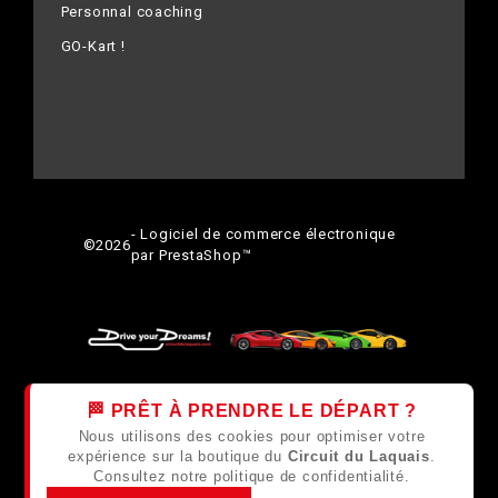
Personnal coaching
GO-Kart !
- Logiciel de commerce électronique
©
2026
par PrestaShop™
🏁 PRÊT À PRENDRE LE DÉPART ?
Nous utilisons des cookies pour optimiser votre
expérience sur la boutique du
Circuit du Laquais
.
Consultez notre
politique de confidentialité
.