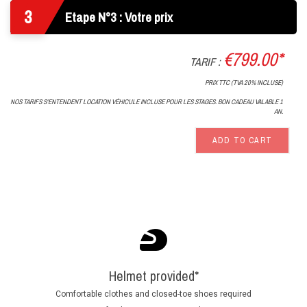
3
Etape N°3 : Votre prix
€799.00*
TARIF :
PRIX TTC (TVA 20% INCLUSE)
NOS TARIFS S'ENTENDENT LOCATION VÉHICULE INCLUSE POUR LES STAGES. BON CADEAU VALABLE 1
AN.
ADD TO CART
Helmet provided*
Comfortable clothes and closed-toe shoes required