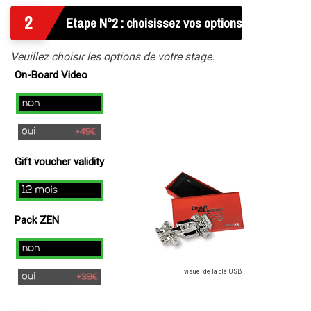
2
Etape N°2 : choisissez vos options
Veuillez choisir les options de votre stage.
On-Board Video
no
yes
(
Gift voucher validity
+
49€
12
)
mois
Pack ZEN
Non
visuel de la clé USB
Oui