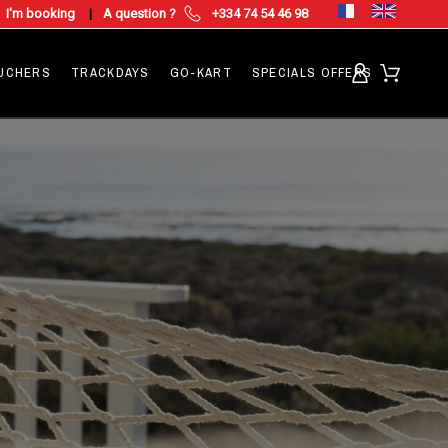
I'm booking
|
A question ?
+334 74 54 46 98
OUCHERS
TRACKDAYS
GO-KART
SPECIALS OFFERS