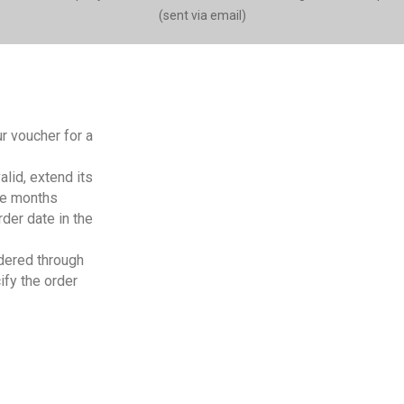
(sent via email)
ur voucher for a
alid, extend its
ree months
rder date in the
rdered through
ify the order