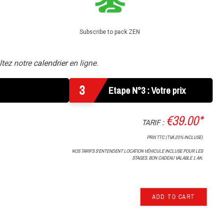
Subscribe to pack ZEN
ltez notre
calendrier
en ligne.
3
Etape N°3 : Votre prix
€39.00*
TARIF :
PRIX TTC (TVA 20% INCLUSE)
NOS TARIFS S'ENTENDENT LOCATION VÉHICULE INCLUSE POUR LES
STAGES. BON CADEAU VALABLE 1 AN.
ADD TO CART