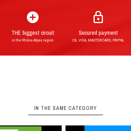
THE biggest circuit
Secured payment
in the Rhône-Alpes region
CB, VISA, MASTERCARD, PAYPAL
IN THE SAME CATEGORY