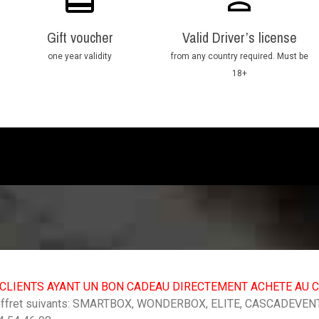
Gift voucher
Valid Driver’s license
one year validity
from any country required. Must be
18+
CLIENTS AYANT UN BON CADEAU DIRECTEMENT ACHETE AU CI
 coffret suivants: SMARTBOX, WONDERBOX, ELITE, CASCADEVENT