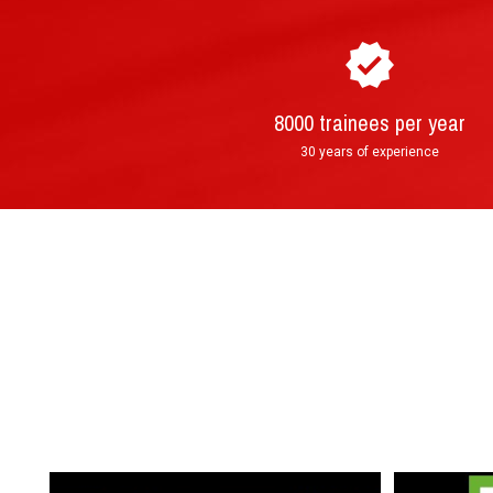
8000 trainees per year
30 years of experience