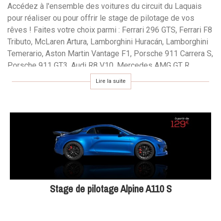
Accédez à l'ensemble des voitures du circuit du Laquais
pour réaliser ou pour offrir le stage de pilotage de vos
rêves ! Faites votre choix parmi : Ferrari 296 GTS, Ferrari F8
Tributo, McLaren Artura, Lamborghini Huracán, Lamborghini
Temerario, Aston Martin Vantage F1, Porsche 911 Carrera S,
Porsche 911 GT3, Audi R8 V10, Mercedes AMG GT R,
Nissan GT-R, Alpine A110 S, Lotus Elise, Porsche Cayman
Lire la suite
718T ou encore Ford Mustang GT.
Offrez un bon cadeau valable un an pour piloter sur le plus
grand circuit de la région Rhône-Alpes, au volant des plus
belles voitures du monde.
Retrouvez l'ensemble des calendriers, activité par activité,
dans la fiche du produit.
Stage de pilotage Alpine A110 S