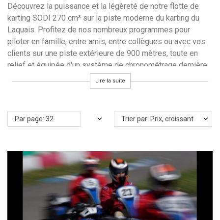
Découvrez la puissance et la légèreté de notre flotte de
karting SODI 270 cm³ sur la piste moderne du karting du
Laquais. Profitez de nos nombreux programmes pour
piloter en famille, entre amis, entre collègues ou avec vos
clients sur une piste extérieure de 900 mètres, toute en
relief et équipée d'un système de chronométrage dernière
génération avec affichage des temps. Amusez-vous en
Lire la suite
toute sécurité sous la surveillance des moniteurs BPJEPS
ou DCKL.
Par page: 32
Trier par: Prix, croissant
Faites votre choix entre les simples sessions
chronométrées, les classiques programmes de groupe
comme le Trophée ou le Challenge, les programmes plus
poussés comme le Super Challenge ou l’Endurance, ou
encore le championnat SWS.
Débutants, amateurs ou pilotes confirmés : toutes les
activités du karting du Laquais sont accessibles à partir de
14 ans et 1m40.