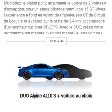
Multipliez le plaisir par 2 en prenant le volant de 2 voitures
d'exception, pour un stage pilotage parmi nos 15 GT. Vivez
l'expérience à fond au volant des fabuleuses GT du Circuit
du Laquais et évoluez sur la piste de 2,4 km, accompagné
d'un moniteur diplômé BPJEPS. Avec le DUO, créez votre
programme sur mesure avec nos merveilleuses voitures :
Ferrari F8 Tributo, McLaren Artura, Lamborghini Huracán,
Lire la suite
Aston Martin Vantage F1, Porsche 911 Carrera S, Audi R8
V10, Mercedes AMG GT R, Nissan GT-R, Alpine A110 S,
Lotus Elise ou encore Ford Mustang GT.
Après deux tours de reconnaissance de piste, installez-
vous au volant de la voiture et lancez-vous sur le circuit
sous les conseils de votre moniteur, assis en passager.
Restez bien à l’écoute pour progresser rapidement et
prendre un maximum de plaisir. À la fin de votre stage de
DUO Alpine A110 S + voiture au choix
pilotage, pensez à récupérer votre diplôme pour garder un
souvenir de cette journée. Offrez-lui un bon cadeau
inoubliable !