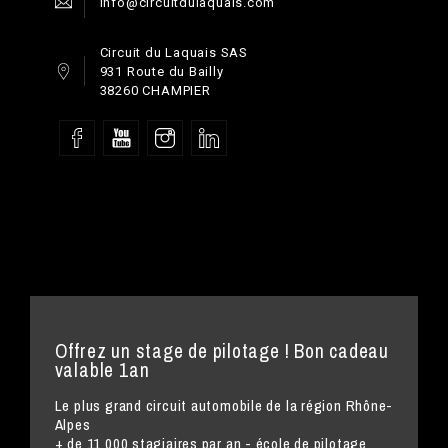
info@circuitdulaquais.com
Circuit du Laquais SAS
931 Route du Bailly
38260 CHAMPIER
Offrez un stage de pilotage ! Bon cadeau
valable 1an
Le plus grand circuit automobile de la région Rhône-
Alpes
+ de 11 000 stagiaires par an - école de pilotage