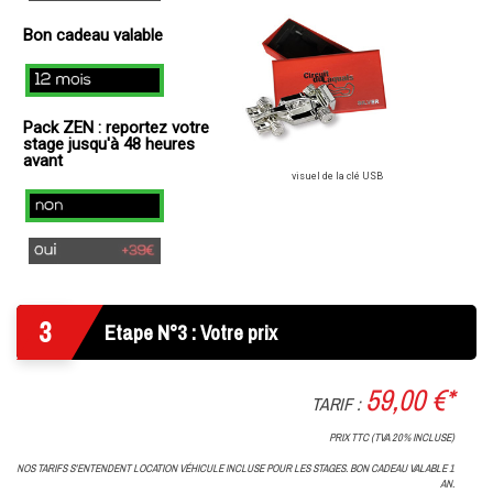
(
Bon cadeau valable
+
49€
12
)
mois
Pack ZEN : reportez votre
stage jusqu'à 48 heures
avant
visuel de la clé USB
Non
Oui
(+
39€
3
)
Etape N°3 : Votre prix
59,00 €*
TARIF :
PRIX TTC (TVA 20% INCLUSE)
NOS TARIFS S'ENTENDENT LOCATION VÉHICULE INCLUSE POUR LES STAGES. BON CADEAU VALABLE 1
AN.