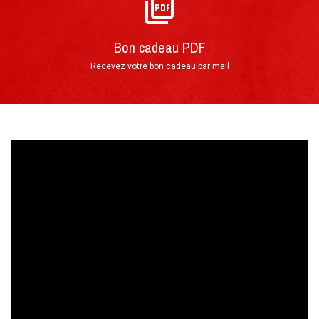
au
FORMULAIRE DE RÉSERVATION
Bon cadeau PDF
Déroulement de votre Baptême de
►
Recevez votre bon cadeau par mail
vitesse
Votre arrivée au Circuit du Laquais
Le grand frisson