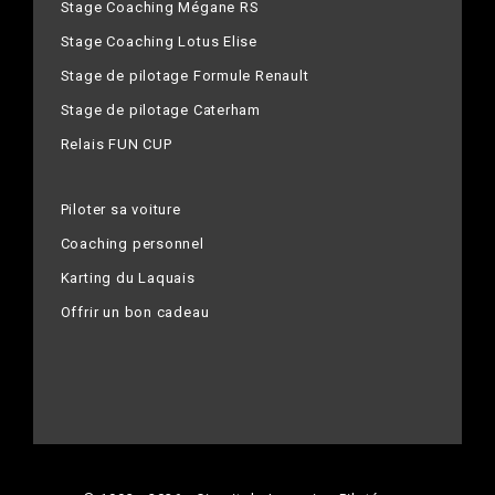
Stage Coaching Mégane RS
Stage Coaching Lotus Elise
Stage de pilotage Formule Renault
Stage de pilotage Caterham
Relais FUN CUP
Piloter sa voiture
Coaching personnel
Karting du Laquais
Offrir un bon cadeau