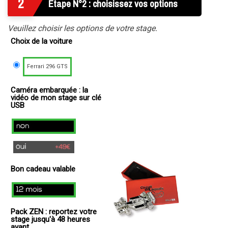
2
Etape N°2 : choisissez vos options
Veuillez choisir les options de votre stage.
Choix de la voiture
Ferrari 296 GTS
Caméra embarquée : la
vidéo de mon stage sur clé
USB
non
oui
(
Bon cadeau valable
+
49€
12
)
mois
Pack ZEN : reportez votre
stage jusqu'à 48 heures
avant