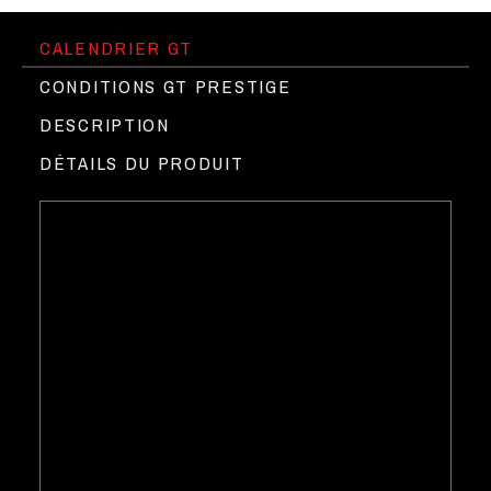
CALENDRIER GT
CONDITIONS GT PRESTIGE
DESCRIPTION
DÉTAILS DU PRODUIT
Etre titulaire du permis B
Le Circuit du Laquais !
►
Pas de caution
Assurance incluse
Programme pour une personne
Location d'une GT avec service moniteur BPJEPS
Les accompagnants sont autorisés sans limite de
nombre et sans supplément