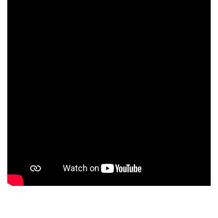
L'émotion
rythme soutenu mais
maîtrisé
sans
recherche de sensations extrêmes
Complétez l'expérience