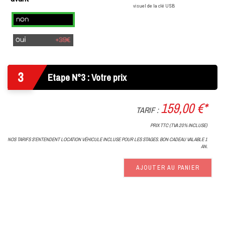
visuel de la clé USB
Non
Oui
(+
39€
3
)
Etape N°3 : Votre prix
159,00 €*
TARIF :
PRIX TTC (TVA 20% INCLUSE)
NOS TARIFS S'ENTENDENT LOCATION VÉHICULE INCLUSE POUR LES STAGES. BON CADEAU VALABLE 1
AN.
AJOUTER AU PANIER