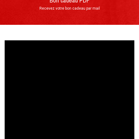
Bon cadeau PDF
Recevez votre bon cadeau par mail
Par téléphone au 0(+33)4 74 54 46 98
Directement sur notre site Internet grâce
au
FORMULAIRE DE RÉSERVATION
Déroulement
►
Votre arrivée au Circuit du Laquais