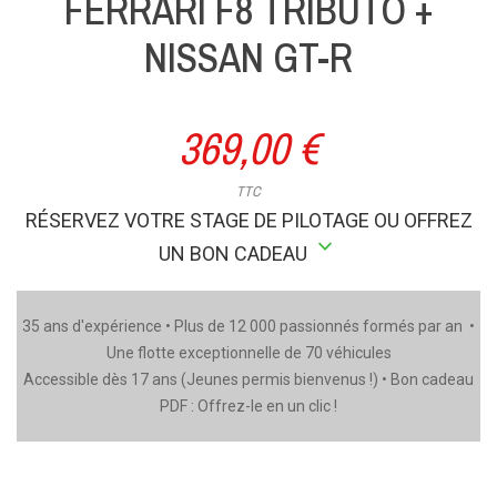
FERRARI F8 TRIBUTO +
NISSAN GT-R
369,00 €
TTC
RÉSERVEZ VOTRE STAGE DE PILOTAGE OU OFFREZ
stat_minus_1
UN BON CADEAU
35 ans d'expérience • Plus de 12 000 passionnés formés par an •
Une flotte exceptionnelle de 70 véhicules
Accessible dès 17 ans (Jeunes permis bienvenus !) • Bon cadeau
PDF : Offrez-le en un clic !