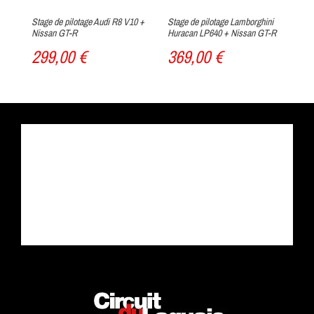
Stage de pilotage Audi R8 V10 +
Stage de pilotage Lamborghini
St
Nissan GT-R
Huracan LP640 + Nissan GT-R
Ar
299,00 €
369,00 €
3