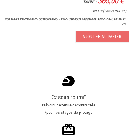
369,00 €*
TARIF :
PRIX TTC (TVA 20% INCLUSE)
NOS TARIFS S'ENTENDENT LOCATION VÉHICULE INCLUSE POUR LES STAGES. BON CADEAU VALABLE 1
AN.
AJOUTER AU PANIER
Casque fourni*
Prévoir une tenue décontractée
*pour les stages de pilotage