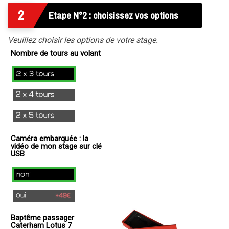
2
Etape N°2 : choisissez vos options
Veuillez choisir les options de votre stage.
Nombre de tours au volant
2x3
Tours
2x4
Tours
2x5
Tours
Caméra embarquée : la
vidéo de mon stage sur clé
USB
non
oui
(
Baptême passager
+
Caterham Lotus 7