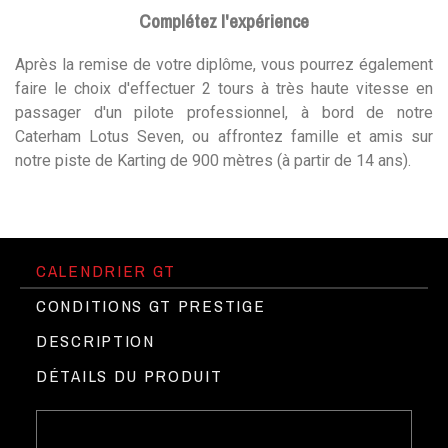
Complétez l'expérience
Après la remise de votre diplôme, vous pourrez également
faire le choix d'effectuer 2 tours à très haute vitesse en
passager d'un pilote professionnel, à bord de notre
Caterham Lotus Seven, ou affrontez famille et amis sur
notre piste de Karting de 900 mètres (à partir de 14 ans).
CALENDRIER GT
CONDITIONS GT PRESTIGE
DESCRIPTION
DÉTAILS DU PRODUIT
Etre titulaire du permis B
Le Circuit du Laquais au volant des
►
Pas de caution