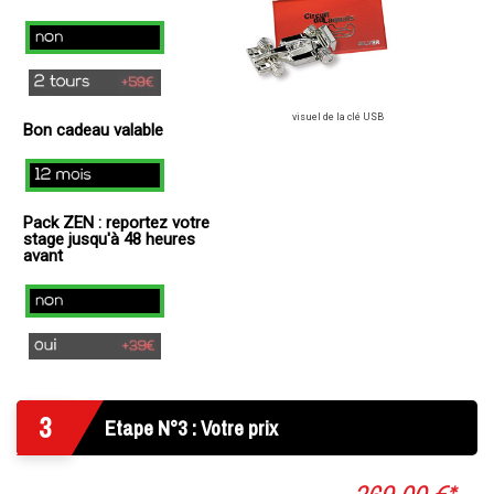
49€
)
non
2
tours
visuel de la clé USB
Bon cadeau valable
(+
59€
12
)
mois
Pack ZEN : reportez votre
stage jusqu'à 48 heures
avant
Non
Oui
(+
39€
3
)
Etape N°3 : Votre prix