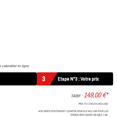
re
calendrier
en ligne.
3
Etape N°3 : Votre prix
149,00 €*
TARIF :
PRIX TTC (TVA 20% INCLUSE)
NOS TARIFS S'ENTENDENT LOCATION VÉHICULE INCLUSE POUR LES
STAGES. BON CADEAU VALABLE 1 AN.