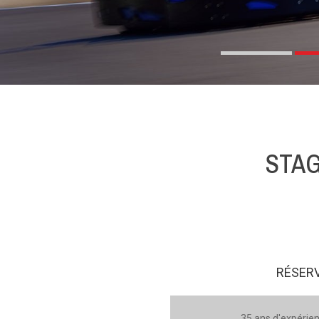
STAG
RÉSERV
35 ans d'expérien