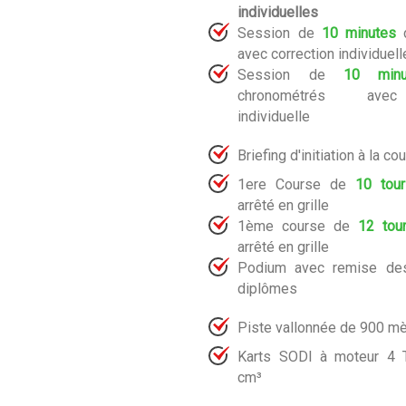
individuelles
Session de
10 minutes
d
avec correction individuell
Session de
10 minu
chronométrés avec
individuelle
Briefing d'initiation à la co
1ere Course de
10 tour
arrêté en grille
1ème course de
12 tou
arrêté en grille
Podium avec remise des
diplômes
Piste vallonnée de 900 m
Karts SODI à moteur 4
cm³