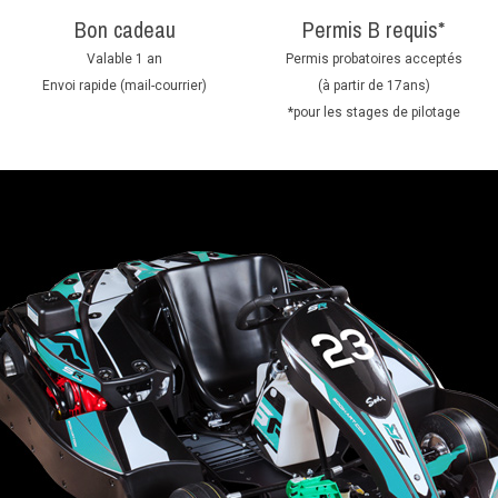
Bon cadeau
Permis B requis*
Valable 1 an
Permis probatoires acceptés
Envoi rapide (mail-courrier)
(à partir de 17ans)
*pour les stages de pilotage