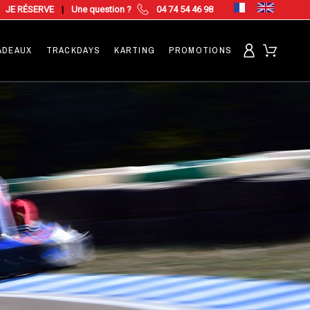
JE RÉSERVE
|
Une question ?
04 74 54 46 98
ADEAUX
TRACKDAYS
KARTING
PROMOTIONS