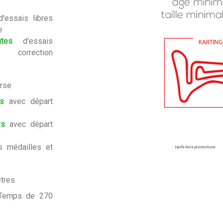
'essais libres
e
tes
d'essais
 correction
urse
s
avec départ
rs
avec départ
 médailles et
tarifs hors promotions
ètres
 Temps de 270