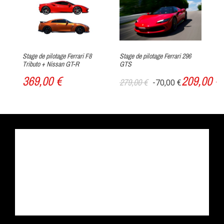
Stage de pilotage Ferrari F8
Stage de pilotage Ferrari 296
Sta
Tributo + Nissan GT-R
GTS
GT
369,00 €
209,00 €
279,00 €
54
-70,00 €