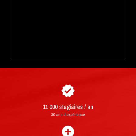
Comment acheter et réserver votre
►
stage de pilotage ?
Courrier : lettre prioritaire suivie envoyée sous
11 000 stagiaires / an
24h et livrée en 3 à 4 jours ouvrés
30 ans d'expérience
Mail : format PDF imprimable, envoi en moins
d'une heure après validation de la commande