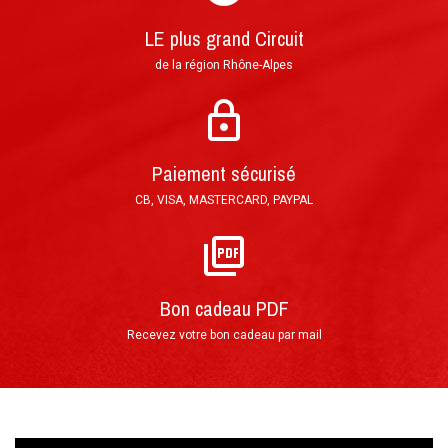
LE plus grand Circuit
Paiement en 3 fois sans frais possible par
chèque : 1er encaissement à réception de votre
de la région Rhône-Alpes
courrier, puis tous les mois
Paiement sécurisé
Par téléphone au 0(+33)4 74 54 46 98
CB, VISA, MASTERCARD, PAYPAL
Directement sur notre site Internet grâce
au
FORMULAIRE DE RÉSERVATION
Déroulement de votre stage de
►
Bon cadeau PDF
pilotage
Recevez votre bon cadeau par mail
Votre arrivée au Circuit du Laquais