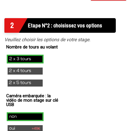
2
Etape N°2 : choisissez vos options
Veuillez choisir les options de votre stage.
Nombre de tours au volant
2x3
Tours
2x4
Tours
2x5
Tours
Caméra embarquée : la
vidéo de mon stage sur clé
USB
non
oui