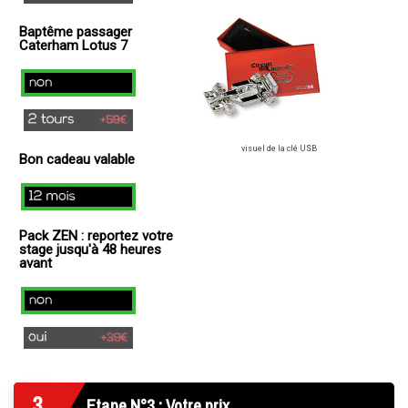
(
Baptême passager
+
Caterham Lotus 7
49€
)
non
2
tours
visuel de la clé USB
Bon cadeau valable
(+
59€
12
)
mois
Pack ZEN : reportez votre
stage jusqu'à 48 heures
avant
Non
Oui
(+
39€
3
)
Etape N°3 : Votre prix