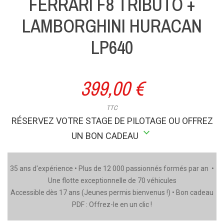
FERRARI F8 TRIBUTO +
LAMBORGHINI HURACAN
LP640
399,00 €
TTC
RÉSERVEZ VOTRE STAGE DE PILOTAGE OU OFFREZ
stat_minus_1
UN BON CADEAU
35 ans d'expérience • Plus de 12 000 passionnés formés par an •
Une flotte exceptionnelle de 70 véhicules
Accessible dès 17 ans (Jeunes permis bienvenus !) • Bon cadeau
PDF : Offrez-le en un clic !