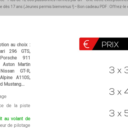
e dès 17 ans (Jeunes permis bienvenus !) • Bon cadeau PDF : Offrez-le en
tion au choix :
rrari 296 GTS,
 Porsche 911
, Aston Martin
Nissan GT-R,
lpine A110S,
 Mustang....
tage
e de la piste
it au volant de
teur de pilotage