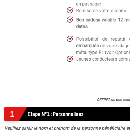
en passager
Remise de votre diplôme
Bon cadeau valable 12 mo
dates
Possibilité de reparti
embarquée
de votre stage
métal type F1 (voir Option
Jeunes conducteurs admi
OFFREZ un bon cadeau
1
Etape N°1 : Personnalisez
Veuillez saisir le nom et prénom de la personne bénéficiaire et