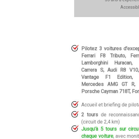
Accessibl
Pilotez 3 voitures d'excep
Ferrari F8 Tributo, Fe
Lamborghini Huracan,
Carrera S, Audi R8 V10
Vantage F1 Edition, 
Mercedes AMG GT R, A
Porsche Cayman 718T, Ford
Accueil et briefing de pilo
2 tours
de reconnaissanc
(circuit de 2,4 km)
Jusqu'à 5 tours sur circu
chaque voiture
, avec moni