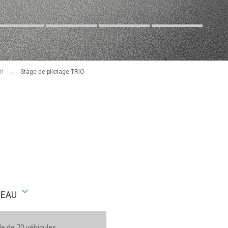
ri
Stage de pilotage TRIO
stat_minus_1
DEAU
le de 70 véhicules