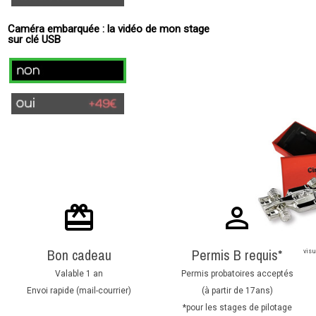
Tours
Caméra embarquée : la vidéo de mon stage
sur clé USB
non
oui
(
+
49€
)
Bon cadeau
Permis B requis*
visu
Valable 1 an
Permis probatoires acceptés
Envoi rapide (mail-courrier)
(à partir de 17ans)
*pour les stages de pilotage