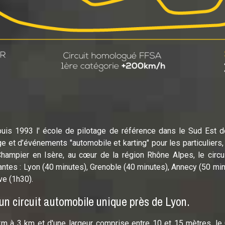
puis 1993 l' école de pilotage de référence dans le Sud Est d
ge et d’événements "automobile et karting" pour les particuliers,
Champier en Isère, au cœur de la région Rhône Alpes, le circui
ntes : Lyon (40 minutes), Grenoble (40 minutes), Annecy (50 min
ve (1h30).
 un circuit automobile unique près de Lyon.
km à 3 km et d'une largeur comprise entre 10 et 15 mètres, le 