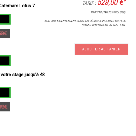
529,00 €*
TARIF :
Caterham Lotus 7
PRIX TTC (TVA 20% INCLUSE)
NOS TARIFS S'ENTENDENT LOCATION VÉHICULE INCLUSE POUR LES
STAGES. BON CADEAU VALABLE 1 AN.
AJOUTER AU PANIER
 votre stage jusqu'à 48