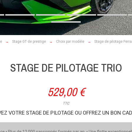
ge
Stage GT de prestige
Choix par modèle
Stage de pilotage Ferra
STAGE DE PILOTAGE TRIO
529,00 €
TTC
EZ VOTRE STAGE DE PILOTAGE OU OFFREZ UN BON CA
ce • Plus de 12 000 passionnés formés par an • Une flotte exceptionnel