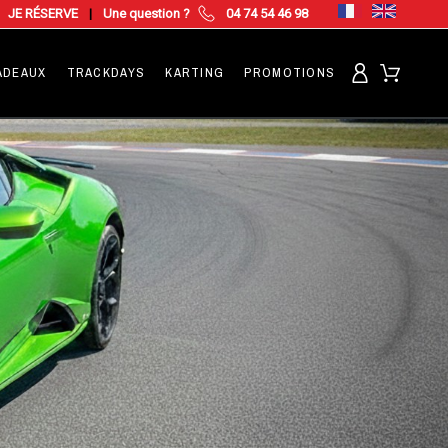
JE RÉSERVE
|
Une question ?
04 74 54 46 98
ADEAUX
TRACKDAYS
KARTING
PROMOTIONS