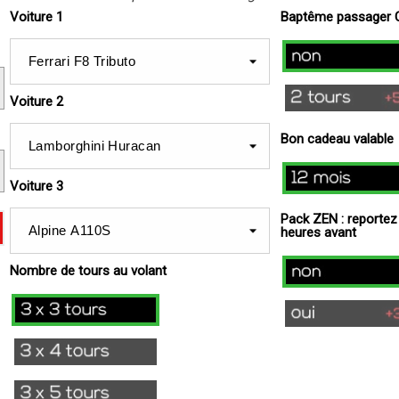
Voiture 1
Baptême passager 
non
2
Voiture 2
tours
(+
Bon cadeau valable
59€
12
)
Voiture 3
mois
Pack ZEN : reportez
heures avant
Non
Nombre de tours au volant
3x3
Oui
Tours
(+
3x4
39€
Tours
)
3x5