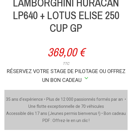
LAMBORGHINI HURACAN
LP640 + LOTUS ELISE 250
CUP GP
369,00 €
TTC
RÉSERVEZ VOTRE STAGE DE PILOTAGE OU OFFREZ
stat_minus_1
UN BON CADEAU
35 ans d'expérience • Plus de 12 000 passionnés formés par an •
Une flotte exceptionnelle de 70 véhicules
Accessible dès 17 ans (Jeunes permis bienvenus !) • Bon cadeau
PDF : Offrez-le en un clic !