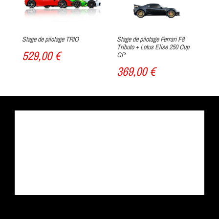
Stage de pilotage TRIO
Stage de pilotage Ferrari F8
Sta
Tributo + Lotus Elise 250 Cup
Cu
529,00 €
GP
9
369,00 €