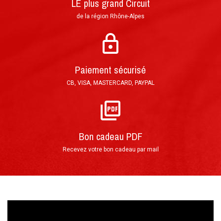
LE plus grand Circuit
Paiement en 3 fois sans frais possible par
de la région Rhône-Alpes
chèque : 1er encaissement à réception de votre
courrier, puis tous les mois
Paiement sécurisé
CB, VISA, MASTERCARD, PAYPAL
Par téléphone au 0(+33)4 74 54 46 98
Directement sur notre site Internet grâce
au
FORMULAIRE DE RÉSERVATION
Bon cadeau PDF
Déroulement de votre stage de
►
Recevez votre bon cadeau par mail
pilotage
Votre arrivée au Circuit du Laquais