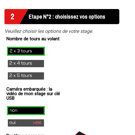
2
Etape N°2 : choisissez vos options
Veuillez choisir les options de votre stage.
Nombre de tours au volant
2x3
Tours
2x4
Tours
2x5
Tours
Caméra embarquée : la
vidéo de mon stage sur clé
USB
non
oui
(