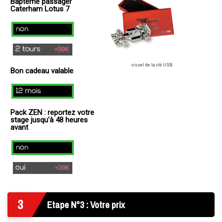
Baptême passager
+
Caterham Lotus 7
49€
)
non
2
tours
visuel de la clé USB
Bon cadeau valable
(+
59€
12
)
mois
Pack ZEN : reportez votre
stage jusqu'à 48 heures
avant
Non
Oui
(+
39€
3
)
Etape N°3 : Votre prix