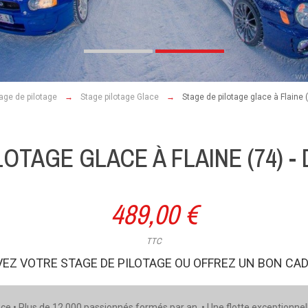
age de pilotage
Stage pilotage Glace
Stage de pilotage glace à Flaine 
LOTAGE GLACE À FLAINE (74) 
489,00 €
TTC
EZ VOTRE STAGE DE PILOTAGE OU OFFREZ UN BON CA
ce • Plus de 12 000 passionnés formés par an • Une flotte exceptionnel