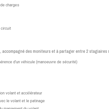
s de charges
circuit
t, accompagné des moniteurs
et à partager entre 2 stagiaires s
hérence d’un véhicule (manoeuvre de sécurité)
on volant et accélérateur
ec le volant et le patinage
du maniement du volant