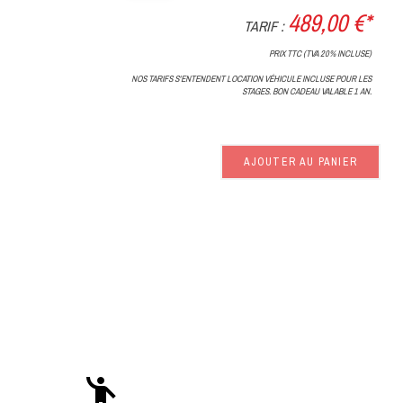
489,00 €*
TARIF :
PRIX TTC (TVA 20% INCLUSE)
NOS TARIFS S'ENTENDENT LOCATION VÉHICULE INCLUSE POUR LES
STAGES. BON CADEAU VALABLE 1 AN.
AJOUTER AU PANIER