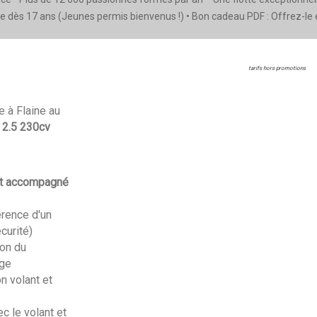
e dès 17 ans (Jeunes permis bienvenus !) • Bon cadeau PDF : Offrez-le en
tarifs hors promotions
e à Flaine au
2.5 230cv
e
uit accompagné
érence d'un
curité)
ion du
age
n volant et
c le volant et