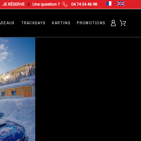
JE RÉSERVE
|
Une question ?
04 74 54 46 98
ADEAUX
TRACKDAYS
KARTING
PROMOTIONS