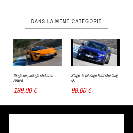
DANS LA MÊME CATÉGORIE
Stage de pilotage McLaren
Stage de pilotage Ford Mustang
St
Artura
GT
Ca
199,00 €
99,00 €
1