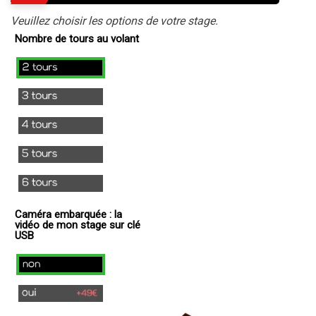
Veuillez choisir les options de votre stage.
Nombre de tours au volant
2
tours
3
tours
4
tours
5
tours
6
tours
Caméra embarquée : la
vidéo de mon stage sur clé
USB
non
oui
(