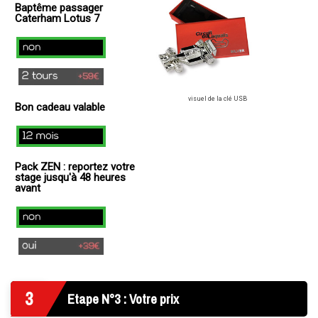
Baptême passager
+
Caterham Lotus 7
49€
)
non
2
tours
visuel de la clé USB
Bon cadeau valable
(+
59€
12
)
mois
Pack ZEN : reportez votre
stage jusqu'à 48 heures
avant
Non
Oui
(+
39€
3
)
Etape N°3 : Votre prix