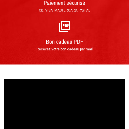
Paiement sécurisé
Par téléphone au 0(+33)4 74 54 46 98
CB, VISA, MASTERCARD, PAYPAL
Directement sur notre site Internet grâce
au
FORMULAIRE DE RÉSERVATION
Déroulement de votre stage de
►
Bon cadeau PDF
pilotage
Recevez votre bon cadeau par mail
Votre arrivée au Circuit du Laquais