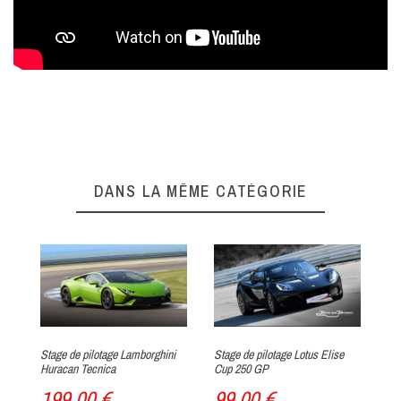
DANS LA MÊME CATÉGORIE
Stage de pilotage Lamborghini
Stage de pilotage Lotus Elise
St
Huracan Tecnica
Cup 250 GP
Ar
199,00 €
99,00 €
1