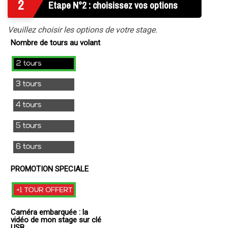
2
Etape N°2 : choisissez vos options
Veuillez choisir les options de votre stage.
Nombre de tours au volant
2
tours
3
tours
4
tours
5
tours
6
tours
PROMOTION SPECIALE
+1
TOUR
Caméra embarquée : la
OFFERT
vidéo de mon stage sur clé
USB