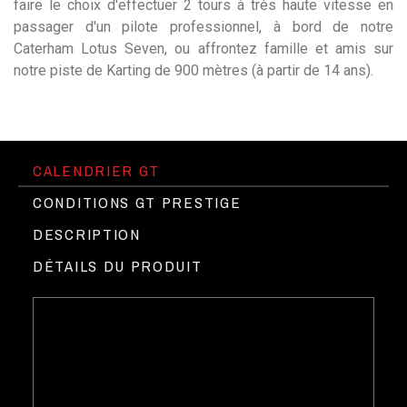
faire le choix d'effectuer 2 tours à très haute vitesse en
passager d'un pilote professionnel, à bord de notre
Caterham Lotus Seven, ou affrontez famille et amis sur
notre piste de Karting de 900 mètres (à partir de 14 ans).
CALENDRIER GT
CONDITIONS GT PRESTIGE
DESCRIPTION
DÉTAILS DU PRODUIT
Etre titulaire du permis B
Le Circuit du Laquais au volant des
►
Pas de caution
plus belles voitures de prestige
Assurance incluse
Programme pour une personne
Location d'une GT avec service moniteur BPJEPS