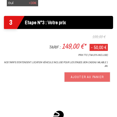
Oui
(+
39€
3
)
Etape N°3 : Votre prix
199,00 €
149,00 €*
TARIF :
- 50,00 €
PRIX TTC (TVA 20% INCLUSE)
NOS TARIFS S'ENTENDENT LOCATION VÉHICULE INCLUSE POUR LES STAGES. BON CADEAU VALABLE 1
AN.
AJOUTER AU PANIER