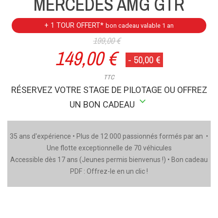
MERCEDES AMG GTR
+ 1 TOUR OFFERT*
bon cadeau valable 1 an
199,00 €
149,00 €
- 50,00 €
TTC
RÉSERVEZ VOTRE STAGE DE PILOTAGE OU OFFREZ
stat_minus_1
UN BON CADEAU
35 ans d'expérience • Plus de 12 000 passionnés formés par an •
Une flotte exceptionnelle de 70 véhicules
Accessible dès 17 ans (Jeunes permis bienvenus !) • Bon cadeau
PDF : Offrez-le en un clic !