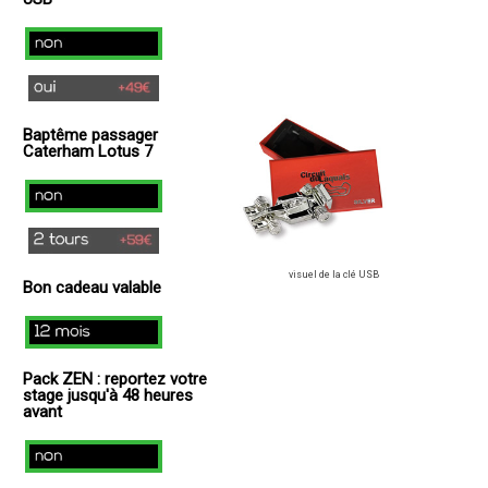
non
oui
(
Baptême passager
+
Caterham Lotus 7
49€
)
non
2
tours
visuel de la clé USB
Bon cadeau valable
(+
59€
12
)
mois
Pack ZEN : reportez votre
stage jusqu'à 48 heures
avant
Non