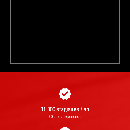
Comment acheter et réserver votre
►
stage de pilotage ?
Courrier : lettre prioritaire suivie envoyée sous
11 000 stagiaires / an
24h et livrée en 3 à 4 jours ouvrés
30 ans d'expérience
Mail : format PDF imprimable, envoi en moins
d'une heure après validation de la commande