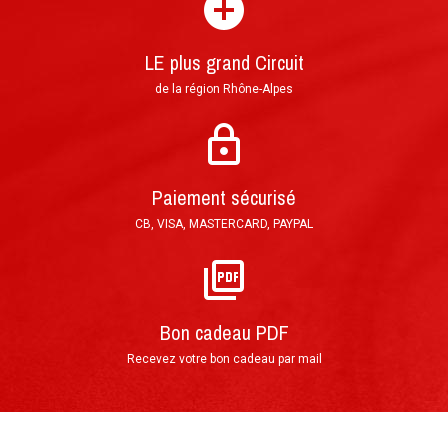
LE plus grand Circuit
Paiement en 3 fois sans frais possible par
chèque : 1er encaissement à réception de votre
de la région Rhône-Alpes
courrier, puis tous les mois
Paiement sécurisé
Par téléphone au 0(+33)4 74 54 46 98
CB, VISA, MASTERCARD, PAYPAL
Directement sur notre site Internet grâce
au
FORMULAIRE DE RÉSERVATION
Déroulement de votre stage de
►
Bon cadeau PDF
pilotage
Recevez votre bon cadeau par mail
Votre arrivée au Circuit du Laquais