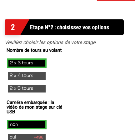
2
Etape N°2 : choisissez vos options
Veuillez choisir les options de votre stage.
Nombre de tours au volant
2x3
Tours
2x4
Tours
2x5
Tours
Caméra embarquée : la
vidéo de mon stage sur clé
USB
non
oui