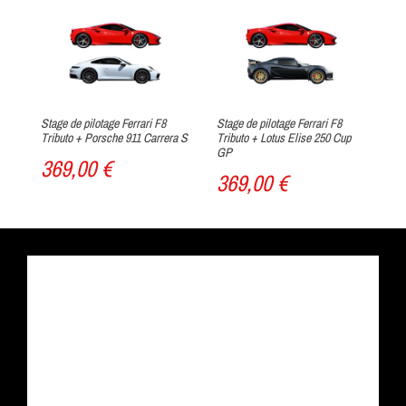
Stage de pilotage Ferrari F8
Stage de pilotage Ferrari F8
Sta
Tributo + Porsche 911 Carrera S
Tributo + Lotus Elise 250 Cup
Tr
GP
369,00 €
3
369,00 €