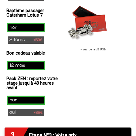
(
Baptême passager
+
Caterham Lotus 7
49€
)
non
2
tours
visuel de la clé USB
Bon cadeau valable
(+
59€
12
)
mois
Pack ZEN : reportez votre
stage jusqu'à 48 heures
avant
Non
Oui
(+
39€
3
)
Etape N°3 : Votre prix