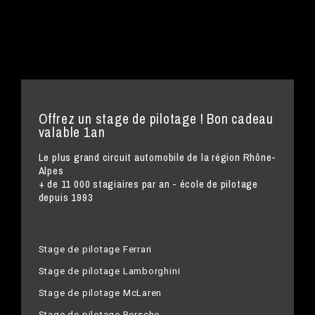
Offrez un stage de pilotage ! Bon cadeau
valable 1an
Le plus grand circuit automobile de la région Rhône-
Alpes
+ de 11 000 stagiaires par an - école de pilotage
depuis 1993
Stage de pilotage Ferrari
Stage de pilotage Lamborghini
Stage de pilotage McLaren
Stage de pilotage Porsche